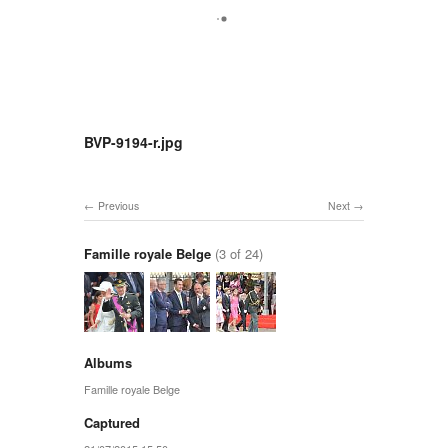
BVP-9194-r.jpg
Previous
Next
Famille royale Belge
(3 of 24)
Albums
Famille royale Belge
Captured