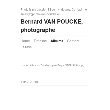
Photo is my passion ! See my albums. Contact me
sales(at)photo-van-poucke.eu
Bernard VAN POUCKE,
photographe
Home
Timeline
Albums
Content
Essays
Home
/
Albums
/
Famille royale Belge
/
BVP-9194-r.jpg
BVP-9194-r.jpg