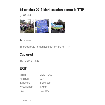
15 octobre 2015 Manifestation contre le TTIP
(5 of 22)
Albums
15 octobre 2015 Manifestation contre le TTIP
Captured
15/10/2015 13:25
EXIF
Model
DMC-TZ60
Aperture
f/3.4
Exposure
1/200 sec
Focal length
4.7mm
ISO
ISO 400
Location