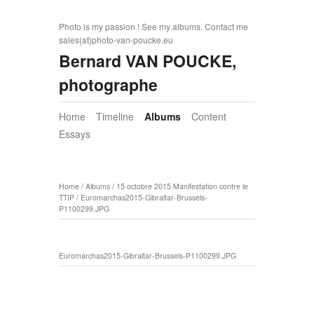
Photo is my passion ! See my albums. Contact me
sales(at)photo-van-poucke.eu
Bernard VAN POUCKE,
photographe
Home
Timeline
Albums
Content
Essays
Home
/
Albums
/
15 octobre 2015 Manifestation contre le
TTIP
/
Euromarchas2015-Gibraltar-Brussels-
P1100299.JPG
Euromarchas2015-Gibraltar-Brussels-P1100299.JPG