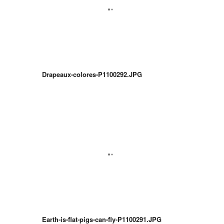
Drapeaux-colores-P1100292.JPG
Earth-is-flat-pigs-can-fly-P1100291.JPG