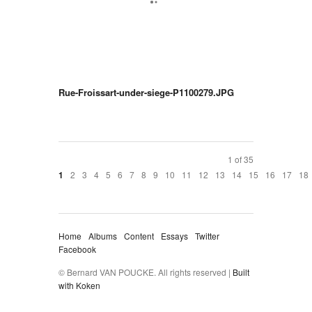
Rue-Froissart-under-siege-P1100279.JPG
1 of 35
2
3
4
5
6
7
8
9
10
11
12
13
14
15
16
17
18
1
Home
Albums
Content
Essays
Twitter
Facebook
© Bernard VAN POUCKE. All rights reserved |
Built
with Koken